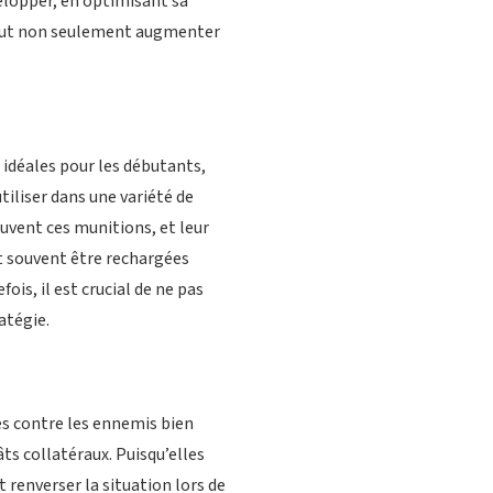
elopper, en optimisant sa
 peut non seulement augmenter
t idéales pour les débutants,
utiliser dans une variété de
souvent ces munitions, et leur
nt souvent être rechargées
s, il est crucial de ne pas
atégie.
es contre les ennemis bien
ts collatéraux. Puisqu’elles
 renverser la situation lors de