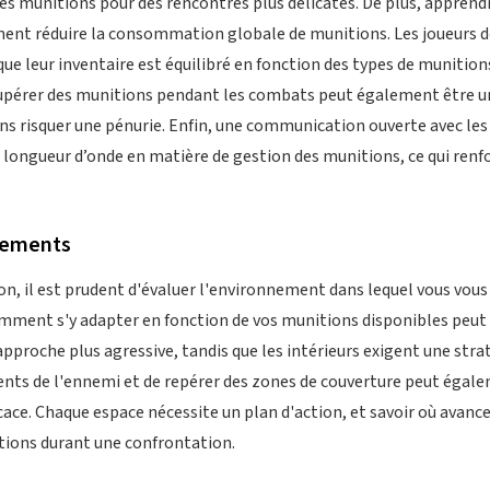
es munitions pour des rencontres plus délicates. De plus, apprendr
ement réduire la consommation globale de munitions. Les joueurs d
que leur inventaire est équilibré en fonction des types de munitions
cupérer des munitions pendant les combats peut également être 
s risquer une pénurie. Enfin, une communication ouverte avec les
longueur d’onde en matière de gestion des munitions, ce qui renfor
nements
, il est prudent d'évaluer l'environnement dans lequel vous vous
omment s'y adapter en fonction de vos munitions disponibles peut fa
pproche plus agressive, tandis que les intérieurs exigent une strat
ts de l'ennemi et de repérer des zones de couverture peut égalem
ace. Chaque espace nécessite un plan d'action, et savoir où avance
ions durant une confrontation.