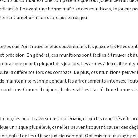
besoins du combat est une compétence que tout joueur devrait dév
efficacité. En ayant une bonne maîtrise des munitions, le joueur
alement améliorer son score au sein du jeu.
lles que l'on trouve le plus souvent dans les jeux de tir. Elles son
et précision. En général, ces munitions sont faciles à trouver et à 
oix pratique pour la plupart des joueurs. Les armes à feu utilisent 
 toute la différence lors des combats. De plus, ces munitions peuve
 maintenir le rythme pendant les affrontements intenses. Toutefoi
munitions. Comme toujours, la diversité est la clé d'une bonne str
 conçues pour traverser les matériaux, ce qui les rend très efficac
ique un risque plus élevé, car elles peuvent souvent causer des dégâ
 essentiel de les utiliser judicieusement. Optimiser leur usage peut