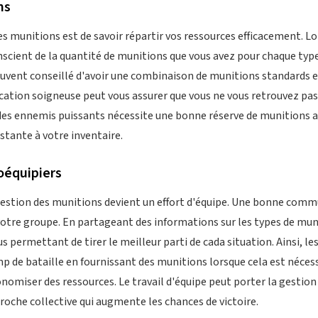
ns
es munitions est de savoir répartir vos ressources efficacement. 
scient de la quantité de munitions que vous avez pour chaque type
souvent conseillé d'avoir une combinaison de munitions standards e
fication soigneuse peut vous assurer que vous ne vous retrouvez p
e à des ennemis puissants nécessite une bonne réserve de munitions
stante à votre inventaire.
oéquipiers
 gestion des munitions devient un effort d'équipe. Une bonne comm
 votre groupe. En partageant des informations sur les types de mun
s permettant de tirer le meilleur parti de cada situation. Ainsi, 
mp de bataille en fournissant des munitions lorsque cela est nécess
miser des ressources. Le travail d'équipe peut porter la gestion
oche collective qui augmente les chances de victoire.