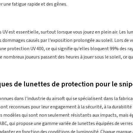
r une fatigue rapide et des gênes.
UV est essentielle, surtout lorsque vous jouez en plein air. Les lun
 dommages causés par l'exposition prolongée au soleil. Lors de vos
ne protection UV 400, ce qui signifie qu'elles bloquent 99% des ra
e nombreux joueurs passent des heures à jouer sous le soleil, ce q
ues de lunettes de protection pour le snipe
onnues dans l'industrie du airsoft qui se spécialisent dans la fabri
ont reconnues pour leur engagement à la sécurité, à la durabilité 
es modèles qui sont non seulement résistants aux impacts, mais é
 ABC, qui propose une gamme variée de lunettes équipées de verre
adapter en fonction des conditions de luminosité. Chaque marque 