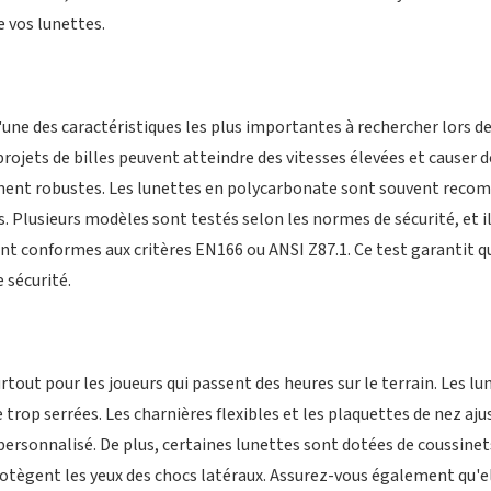
e vos lunettes.
'une des caractéristiques les plus importantes à rechercher lors de
projets de billes peuvent atteindre des vitesses élevées et causer d
ment robustes. Les lunettes en polycarbonate sont souvent recom
 Plusieurs modèles sont testés selon les normes de sécurité, et il e
nt conformes aux critères EN166 ou ANSI Z87.1. Ce test garantit q
 sécurité.
tout pour les joueurs qui passent des heures sur le terrain. Les lu
e trop serrées. Les charnières flexibles et les plaquettes de nez 
personnalisé. De plus, certaines lunettes sont dotées de coussine
tègent les yeux des chocs latéraux. Assurez-vous également qu'ell