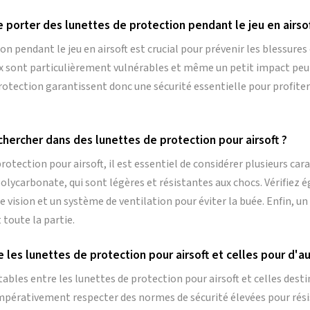
e porter des lunettes de protection pendant le jeu en airsof
n pendant le jeu en airsoft est crucial pour prévenir les blessures 
yeux sont particulièrement vulnérables et même un petit impact p
otection garantissent donc une sécurité essentielle pour profite
chercher dans des lunettes de protection pour airsoft ?
protection pour airsoft, il est essentiel de considérer plusieurs ca
polycarbonate, qui sont légères et résistantes aux chocs. Vérifiez 
 vision et un système de ventilation pour éviter la buée. Enfin, u
 toute la partie.
re les lunettes de protection pour airsoft et celles pour d'a
otables entre les lunettes de protection pour airsoft et celles desti
impérativement respecter des normes de sécurité élevées pour résis